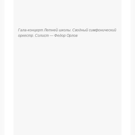
Гала-концерт Летней школы. Сводный симфонический
оркестр
Гала-концерт Летней школы. Сводный симфонический
оркестр. Солист — Федор Орлов