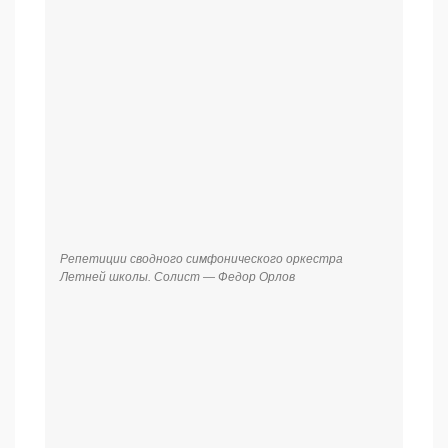
Репетиции сводного симфонического оркестра
Летней школы. Солист — Федор Орлов
Репетиция сводного симфонического оркестра
Летней школы. Дирижер — заслуженный деятель
искусств РФ Михаил Хохлов