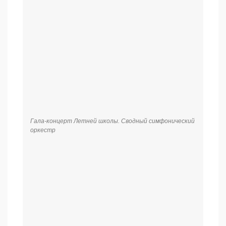
Гала-концерт Летней школы. Сводный симфонический
оркестр. Солист — Федор Орлов
Гала-концерт Летней школы. Сводный симфонический
оркестр. Солист – Александр Доронин