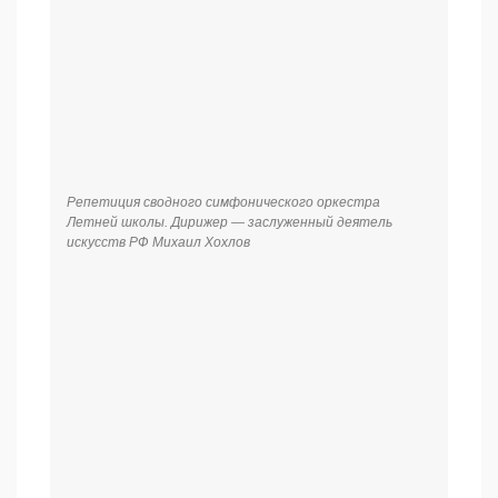
Репетиция сводного симфонического оркестра
Летней школы. Дирижер — заслуженный деятель
искусств РФ Михаил Хохлов. Солистка — заслуженная
артистка России, народная артистка РТ Альбина
Шагимуратова (сопрано)
Гала-концерт Летней школы. Сводный симфонический