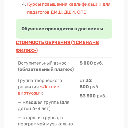
Курсы повышения квалификации для
педагогов ДМШ, ДШИ, СПО
Обучение провод
ится в две смены
СТОИМОСТЬ ОБУЧЕНИЯ (1 СМЕНА «В
ФИЛЯХ»)
Вступительный взнос
5 000
руб.
(
обязательный платеж
)
Группа творческого
от
32
развития
«Летние
500
руб.
виртуозы»
:
53 500
руб.
— младшая группа (для
детей 6-8 лет)
— старшая группа, с
программой музыкально-