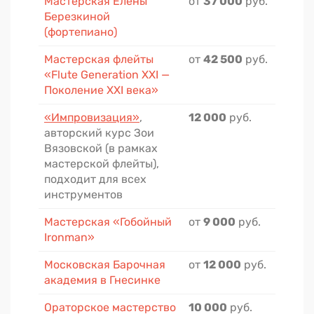
Мастерская Елены
от
37 000
руб.
Березкиной
(фортепиано)
Мастерская флейты
от
42 500
руб.
«Flute Generation XXI —
Поколение XXI века»
«Импровизация»
,
12 000
руб.
авторский курс Зои
Вязовской (в рамках
мастерской флейты),
подходит для всех
инструментов
Мастерская «Гобойный
от
9 000
руб.
Ironman»
Московская Барочная
от
12 000
руб.
академия в Гнесинке
Ораторское мастерство
10 000
руб.