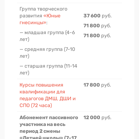
Группа творческого
развития
«Юные
37 600
руб.
гнесинцы»
:
71 800
руб.
— младшая группа (4-6
71 800
руб.
лет)
— средняя группа (7-10
лет)
— старшая группа (11-14
лет)
Курсы повышения
17 800
руб.
квалификации для
педагогов ДМШ, ДШИ и
СПО (72 часа)
Абонемент пассивного
12 000
руб.
участника на весь
период 2 смен
ы
«Летней школы»
(7-17