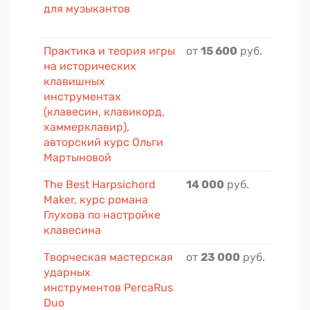
для музыкантов
Практика и теория игры
от
15 600
руб.
на исторических
клавишных
инструментах
(клавесин, клавикорд,
хаммерклавир),
авторский курс Ольги
Мартыновой
The Best Harpsichord
14 000
руб.
Maker, курс романа
Глухова по настройке
клавесина
Творческая мастерская
от
23 000
руб.
ударных
инструментов PercaRus
Duo